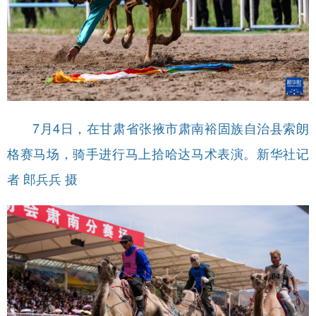
7月4日，在甘肃省张掖市肃南裕固族自治县索朗
格赛马场，骑手进行马上拾哈达马术表演。新华社记
者 郎兵兵 摄