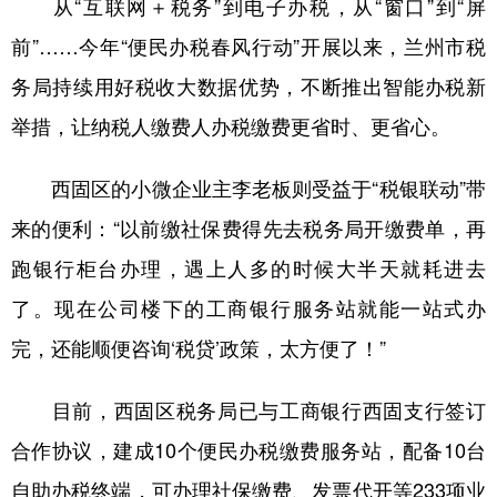
从“互联网＋税务”到电子办税，从“窗口”到“屏
前”……今年“便民办税春风行动”开展以来，兰州市税
务局持续用好税收大数据优势，不断推出智能办税新
举措，让纳税人缴费人办税缴费更省时、更省心。
西固区的小微企业主李老板则受益于“税银联动”带
来的便利：“以前缴社保费得先去税务局开缴费单，再
跑银行柜台办理，遇上人多的时候大半天就耗进去
了。现在公司楼下的工商银行服务站就能一站式办
完，还能顺便咨询‘税贷’政策，太方便了！”
目前，西固区税务局已与工商银行西固支行签订
合作协议，建成10个便民办税缴费服务站，配备10台
自助办税终端，可办理社保缴费、发票代开等233项业