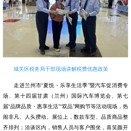
城关区税务局干部现场讲解税费优惠政策
走进兰州市“夏悦・乐享生活季”暨汽车促消费专
场、第十四届甘肃（兰州）国际汽车博览会、第七
届“品牌品质・惠享生活”“双品”网购节等活动现场，热
闹非凡、人头攒动。展位上，数款车型、品质商品整
齐排列；洽谈区内，销售人员与客户围坐，喜笑颜开